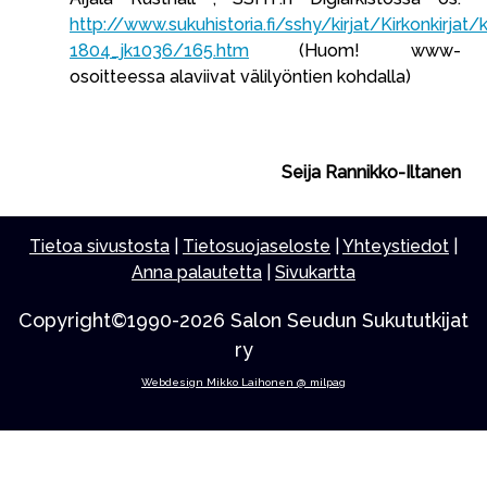
http://www.sukuhistoria.fi/sshy/kirjat/Kirkonkirjat/
1804_jk1036/165.htm
(Huom! www-
osoitteessa alaviivat välilyöntien kohdalla)
Seija Rannikko-Iltanen
Tietoa sivustosta
|
Tietosuojaseloste
|
Yhteystiedot
|
Anna palautetta
|
Sivukartta
Copyright©1990-2026 Salon Seudun Sukututkijat
ry
Webdesign Mikko Laihonen @ milpag