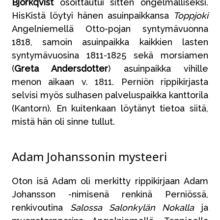
Björkqvist
osoittautui sitten ongelmalliseksi.
HisKistä löytyi hänen asuinpaikkansa
Toppjoki
Angelniemellä Otto-pojan syntymävuonna
1818, samoin asuinpaikka kaikkien lasten
syntymävuosina 1811-1825 sekä morsiamen
(
Greta Andersdotter
) asuinpaikka vihille
menon aikaan v. 1811. Perniön rippikirjasta
selvisi myös sulhasen palveluspaikka kanttorila
(Kantorn). En kuitenkaan löytänyt tietoa siitä,
mistä hän oli sinne tullut.
Adam Johanssonin mysteeri
Oton isä Adam oli merkitty rippikirjaan Adam
Johansson -nimisenä renkinä Perniössä,
renkivoutina
Salossa Salonkylän Nokalla
ja