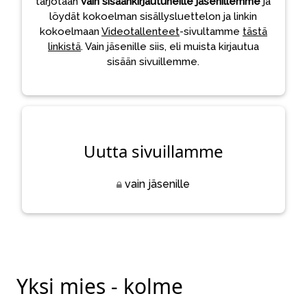
tarjotaan
vain sisäänkirjautuneille jäsenillemme
ja
löydät kokoelman sisällysluettelon ja linkin
kokoelmaan
Videotallenteet
-sivultamme
tästä
linkistä
. Vain jäsenille siis, eli muista kirjautua
sisään sivuillemme.
Uutta sivuillamme
vain jäsenille
Yksi mies - kolme