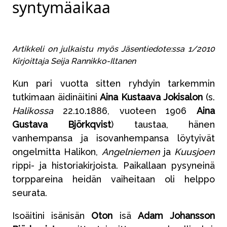
syntymäaikaa
Artikkeli on julkaistu myös Jäsentiedote:ssa 1/2010
Kirjoittaja Seija Rannikko-Iltanen
Kun pari vuotta sitten ryhdyin tarkemmin
tutkimaan äidinäitini
Aina Kustaava Jokisalon
(s.
Halikossa
22.10.1886, vuoteen 1906
Aina
Gustava Björkqvist
) taustaa, hänen
vanhempansa ja isovanhempansa löytyivät
ongelmitta Halikon,
Angelniemen
ja
Kuusjoen
rippi- ja historiakirjoista. Paikallaan pysyneinä
torppareina heidän vaiheitaan oli helppo
seurata.
Isoäitini isänisän
Oton
isä
Adam Johansson