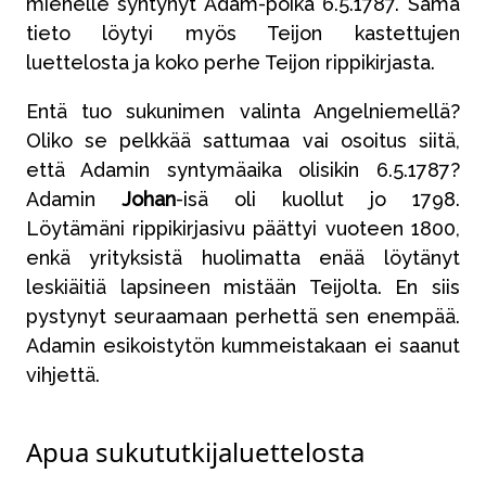
miehelle syntynyt Adam-poika 6.5.1787. Sama
tieto löytyi myös Teijon kastettujen
luettelosta ja koko perhe Teijon rippikirjasta.
Entä tuo sukunimen valinta Angelniemellä?
Oliko se pelkkää sattumaa vai osoitus siitä,
että Adamin syntymäaika olisikin 6.5.1787?
Adamin
Johan
-isä oli kuollut jo 1798.
Löytämäni rippikirjasivu päättyi vuoteen 1800,
enkä yrityksistä huolimatta enää löytänyt
leskiäitiä lapsineen mistään Teijolta. En siis
pystynyt seuraamaan perhettä sen enempää.
Adamin esikoistytön kummeistakaan ei saanut
vihjettä.
Apua sukututkijaluettelosta