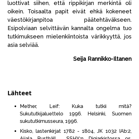
luottivat siihen, että rippikirjan merkintä oli
oikein. Toisaalta papit eivät ehkä kokeneet
väestökirjanpitoa päätehtäväkseen.
Esipolviaan selvittävän kannalta ongelma tuo
tutkimukseen mielenkiintoista värikkyyttä, jos
asia selviää.
Seija Rannikko-Iltanen
Lähteet
Mether, Leif: Kuka tutkii mitä?
Sukututkijaluettelo 1996. Helsinki, Suomen
sukututkimusseura, 1996.
Kisko, lastenkirjat 1782 - 1804, JK 1032 IAb:2,
Aijala Rusthäll , SSHY:n Digiarkistossa os.