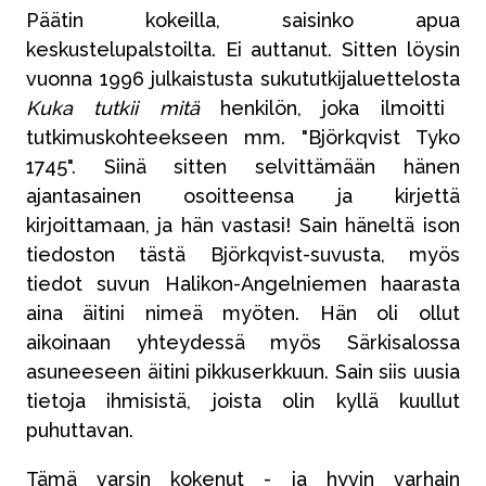
Päätin kokeilla, saisinko apua
keskustelupalstoilta. Ei auttanut. Sitten löysin
vuonna 1996 julkaistusta sukututkijaluettelosta
Kuka tutkii mitä
henkilön, joka ilmoitti
tutkimuskohteekseen mm. "Björkqvist Tyko
1745". Siinä sitten selvittämään hänen
ajantasainen osoitteensa ja kirjettä
kirjoittamaan, ja hän vastasi! Sain häneltä ison
tiedoston tästä Björkqvist-suvusta, myös
tiedot suvun Halikon-Angelniemen haarasta
aina äitini nimeä myöten. Hän oli ollut
aikoinaan yhteydessä myös Särkisalossa
asuneeseen äitini pikkuserkkuun. Sain siis uusia
tietoja ihmisistä, joista olin kyllä kuullut
puhuttavan.
Tämä varsin kokenut - ja hyvin varhain