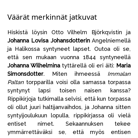
Väärät merkinnät jatkuvat
Hiskistä löysin Otto Vilhelm Björkqvistin ja
Johanna Lovisa Johansdotterin
Angelniemellä
ja Halikossa syntyneet lapset. Outoa oli se,
että sen mukaan vuonna 1844 syntyneellä
Johanna Wilhelmina
tyttärellä oli eri äiti:
Maria
Simonsdotter
. Miten ihmeessä
Immalan
Paltan
torpparilla voisi olla samassa torpassa
syntynyt lapsi toisen naisen kanssa?
Rippikirjoja tutkimalla selvisi, että kun torpassa
oli ollut juuri haltijanvaihdos, ja Johanna sitten
syntyijoulukuun lopulla, rippikirjassa oli vielä
entiset nimet. Sekaannuksen tekee
ymmärrettäväksi se, että myös entisen