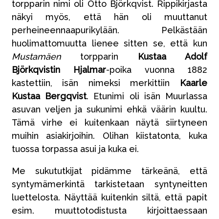
torpparin nimi oli Otto Björkqvist. Rippikirjasta
näkyi myös, että hän oli muuttanut
perheineennaapurikylään. Pelkästään
huolimattomuutta lienee sitten se, että kun
Mustamäen
torpparin
Kustaa Adolf
Björkqvistin Hjalmar
-poika vuonna 1882
kastettiin, isän nimeksi merkittiin
Kaarle
Kustaa Bergqvist
. Etunimi oli isän Muurlassa
asuvan veljen ja sukunimi ehkä väärin kuultu.
Tämä virhe ei kuitenkaan näytä siirtyneen
muihin asiakirjoihin. Olihan kiistatonta, kuka
tuossa torpassa asui ja kuka ei.
Me sukututkijat pidämme tärkeänä, että
syntymämerkintä tarkistetaan syntyneitten
luettelosta. Näyttää kuitenkin siltä, että papit
esim. muuttotodistusta kirjoittaessaan