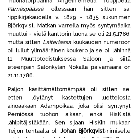
muonatorpparina Angelniemellä. Toppjoella
Pärnäspäässä
ollessaan hän sitten sai
rippikirjakaudella v. 1829 - 1835 sukunimen
Björkqvist. Matkan varrella myös syntymäaika
muuttui - vielä kanttorin luona se oli 21.5.1786,
mutta sitten
Laiterlassa
kuukauden numeroon
oli tullut ylimääräinen koukero ja se oli lähinnä
11. Muuttotodistuksessa Saloon ja siitä
eteenpäin Salonkylän Nokalla päivämäärä on
21.11.1786.
Paljon käsittämättömämpää oli sitten se,
etten löytänyt kastettujen luettelosta
ainoaakaan Adampoikaa, joka olisi syntynyt
Perniössä tuohon aikaan, enkä HisKistä
lähipitäjistäkään. Sen sijaan HisKin mukaan
Teijon tehtaalla oli
Johan Björkqvist
-nimiselle