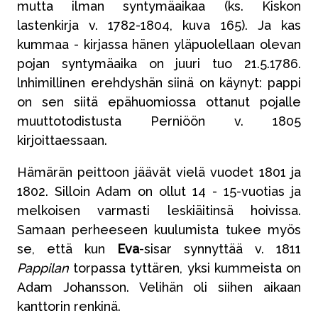
mutta ilman syntymäaikaa (ks. Kiskon
lastenkirja v. 1782-1804, kuva 165). Ja kas
kummaa - kirjassa hänen yläpuolellaan olevan
pojan syntymäaika on juuri tuo 21.5.1786.
lnhimillinen erehdyshän siinä on käynyt: pappi
on sen siitä epähuomiossa ottanut pojalle
muuttotodistusta Perniöön v. 1805
kirjoittaessaan.
Hämärän peittoon jäävät vielä vuodet 1801 ja
1802. Silloin Adam on ollut 14 - 15-vuotias ja
melkoisen varmasti leskiäitinsä hoivissa.
Samaan perheeseen kuulumista tukee myös
se, että kun
Eva
-sisar synnyttää v. 1811
Pappilan
torpassa tyttären, yksi kummeista on
Adam Johansson. Velihän oli siihen aikaan
kanttorin renkinä.