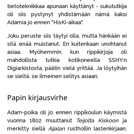
tietotekniikkaa apunaan käyttänyt - sukututkija
oli siis pystynyt yhdistämään nämä kaksi
Adamia jo ennen "HisKi-aikaa".
Joku peruste siis täytyi olla, mutta hänkään ei
sitä enää muistanut. En kuitenkaan unohtanut
asiaa. Myöhemmin, kun rippikirjoja oli
mahdollista tutkia kotikoneella SSHY:n
Digiarkistosta, päätin vielä yrittää. Ja löytyihän
se sieltä, se ilmeinen selitys asiaan.
Papin kirjausvirhe
Adam-poika oli jo ennen rippikoulun käymistä
vuonna 1802 muuttanut
Teijolta Kiskoon
ja
merkitty siellä
Aijalan
rusthollin lastenkirjaan,