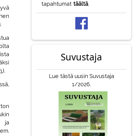
tapahtumat
täältä
.
tyvä
nen
.
stua
lta
Suvustaja
ista
äksi
m.
).
Lue tästä uusin Suvustaja
ssä,
1/2026.
ston
ukin
a ja
 em.