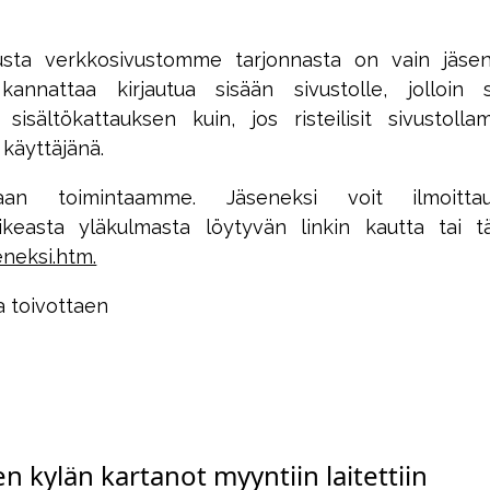
sta verkkosivustomme tarjonnasta on vain jäseni
annattaa kirjautua sisään sivustolle, jolloin 
isältökattauksen kuin, jos risteilisit sivustoll
käyttäjänä.
aan toimintaamme. Jäseneksi voit ilmoittau
keasta yläkulmasta löytyvän linkin kautta tai t
eneksi.htm.
a toivottaen
n kylän kartanot myyntiin laitettiin