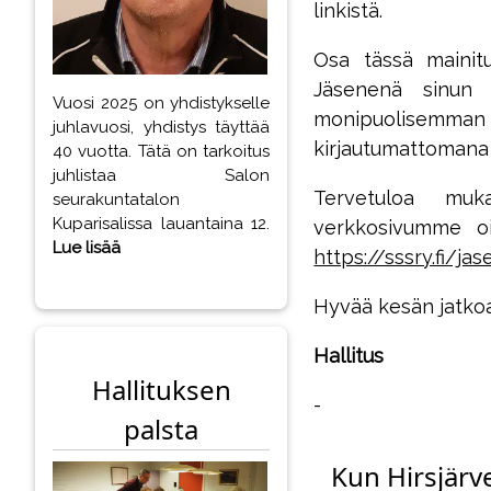
linkistä.
Osa tässä mainitu
Jäsenenä sinun k
Vuosi 2025 on yhdistykselle
monipuolisemman s
juhlavuosi, yhdistys täyttää
kirjautumattomana 
40 vuotta. Tätä on tarkoitus
juhlistaa Salon
Tervetuloa muk
seurakuntatalon
Kuparisalissa lauantaina 12.
verkkosivumme oi
Lue lisää
https://sssry.fi/jas
Hyvää kesän jatko
Hallitus
Hallituksen
-
palsta
Kun Hirsjärve