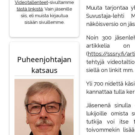
Videotallenteet
-sivultamme
Muuta tarjontaa 
tästä linkistä
. Vain jäsenille
Suvustaja-lehti
siis, eli muista kirjautua
sisään sivuillemme.
näköisversio on jä
Noin 300 jäsenle
artikkelia on
(
https://sssry.fi/art
Puheenjohtajan
tehtyjä videotalti
katsaus
siellä on linkit mm
Yli 700 nidettä kä
kannattaa tulla ke
Jäsenenä sinulla
lukijoille omista 
tutkija voi itse
toivommekin lisä