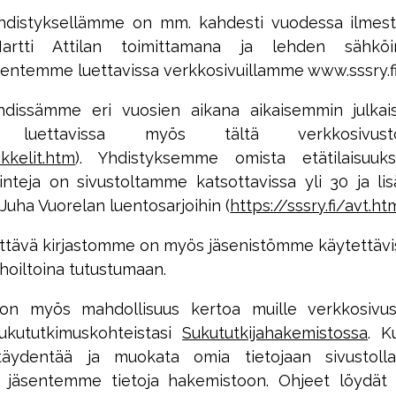
yhdistyksellämme on mm. kahdesti vuodessa ilmes
 Martti Attilan toimittamana ja lehden sähköi
sentemme luettavissa verkkosivuillamme www.sssry.fi
hdissämme eri vuosien aikana aikaisemmin julkai
 luettavissa myös tältä verkkosivusto
ikkelit.htm
). Yhdistyksemme omista etätilaisuuks
ointeja on sivustoltamme katsottavissa yli 30 ja lis
. Juha Vuorelan luentosarjoihin (
https://sssry.fi/avt.ht
sittävä kirjastomme on myös jäsenistömme käytettävi
rhoiltoina tutustumaan.
 on myös mahdollisuus kertoa muille verkkosivu
sukututkimuskohteistasi
Sukututkijahakemistossa
. K
 täydentää ja muokata omia tietojaan sivustoll
ä jäsentemme tietoja hakemistoon. Ohjeet löydät