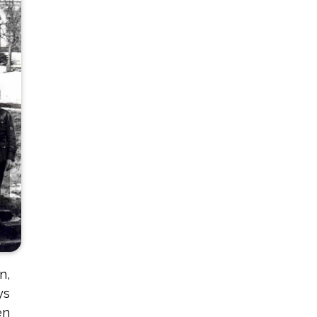
n,
ys
en