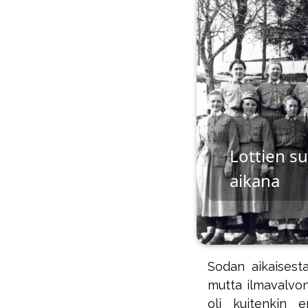
Lottien s
aikana
Sodan aikaisesta
mutta ilmavalvon
oli kuitenkin e