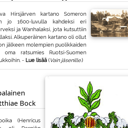
ava Hirsjärven kartano Someron
iin jo 1600-luvulla kahdeksi eri
ärveksi ja Wanhalaksi, jota kutsuttiin
aksi. Alkuperäinen kartano oli ollut
 jaon jälkeen molempien puolikkaiden
va oma ratsumies Ruotsi-Suomen
ukkoihin. -
Lue lisää
(
Vain jäsenille.
)
palainen
tthiae Bock
poika (Henricus