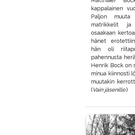
Matthiae) Boc
kappalainen vuo
Paljon muuta 
matrikkelit ja 
osaakaan kertoa.
hänet erotettii
hän oli riitap
pahennusta herä
Henrik Bock on s
minua kiinnosti l
muutakin kerrot
(
Vain jäsenille.
)