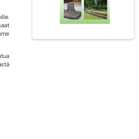
lle.
saat
amme
tua
ästä