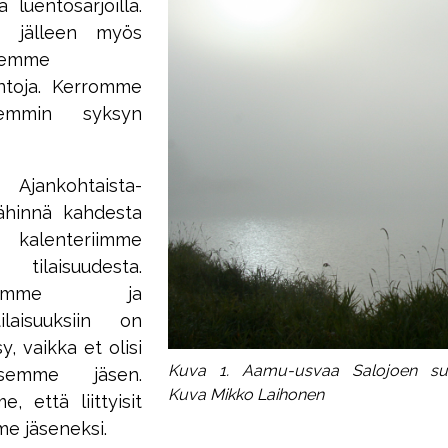
 luentosarjoilla.
n jälleen myös
stemme
entoja. Kerromme
rkemmin syksyn
 Ajankohtaista-
lähinnä kahdesta
alenteriimme
laisuudesta.
amisiimme ja
laisuuksiin on
y, vaikka et olisi
Kuva 1. Aamu-usvaa Salojoen suu
yksemme jäsen.
Kuva Mikko Laihonen
, että liittyisit
e jäseneksi.