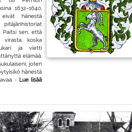
k oli Perniön
sina 1632–1640.
eivät hänestä
pitäjänhistoriat
 Paitsi sen, että
n virasta, koska
ukari ja vietti
ttänyttä elämää.
ukulaiseni, joten
öytyisikö hänestä
tavaa. -
Lue lisää