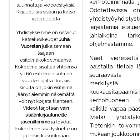
kerhotoiminnalla ja
suunnattuja videoesityksiä.
Odotettavissa o
Kirjaudu siis sisään ja
katso
yhteistyöyhdisty
videot täältä
järjestämiä etälu
Yhdistyksemme on ostanut
lähiaikoina ta
katseluoikeudet
Juha
ohjelmastamme.
Vuorelan
julkaisemaan
laajaan
Näet viereiseltä
esitelmäkokoelmaansa.
palstalta tietoja 
Kokoelma sisältää yhteensä
yli 60 esitelmää kolmen
seuraavasta k
vuoden ajalta. Jos siis
merkitystä ti
sinulta on jokin esitelmä
Kuukausitapa
jäänyt aiemmin näkemättä,
kerhohuoneen ti
voit nyt korjata tilanteen.
Videot tarjotaan
vain
kaikilla vapaa pääs
sisäänkirjautuneille
(vielä) yhdist
jäsenillemme
ja löydät
Tietenkin toivomme
kokoelman sisällysluettelon
mukaan joukkoomm
ja linkin kokoelmaan