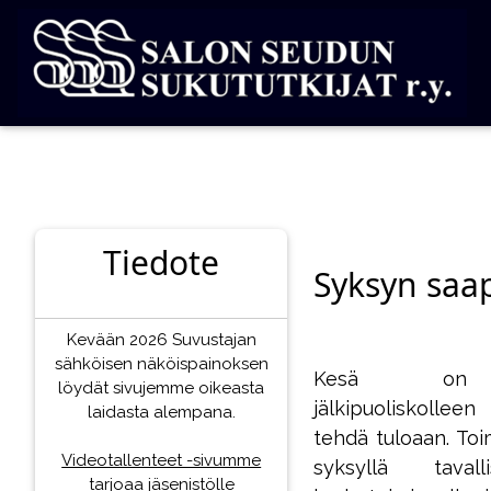
Tiedote
Syksyn saa
Kevään 2026 Suvustajan
sähköisen näköispainoksen
Kesä on ka
löydät sivujemme oikeasta
jälkipuoliskollee
laidasta alempana.
tehdä tuloaan. To
Videotallenteet -sivumme
syksyllä taval
tarjoaa jäsenistölle