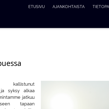
ETUSIVU
AJANKOHTAISTA
TIETOP
puessa
llistunut
n ja syksy alkaa
imintamme jatkuu
liseen tapaan