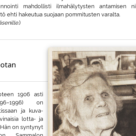
nnointi mahdollisti ilmahälytysten antamisen ni
estö ehti hakeutua suojaan pommitusten varalta.
äsenille.
)
lotan
oteen 1906 asti
96–1996) on
tissaan ja kuva-
inaisia lotta- ja
 Hän on syntynyt
skon Sammalon