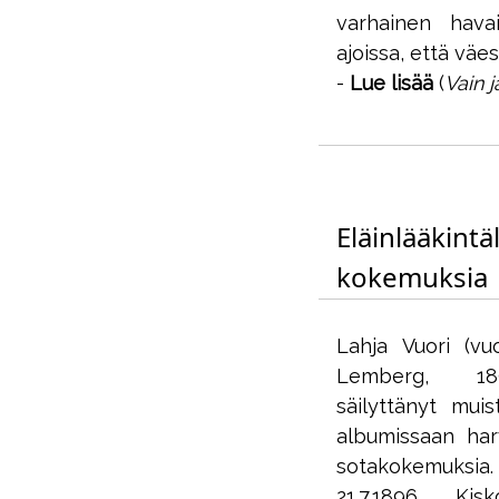
varhainen havai
ajoissa, että vä
-
Lue lisää
(
Vain j
Eläinlääkintä
kokemuksia
Lahja Vuori (vu
Lemberg, 18
säilyttänyt muis
albumissaan harv
sotakokemuksia.
21.7.1896 Ki