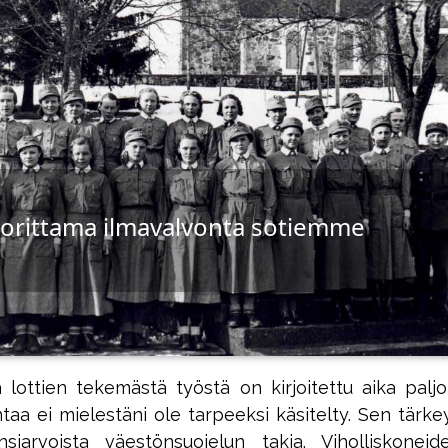
uorittama ilmavalvonta sotiemme
 lottien tekemästä työstä on kirjoitettu aika paljo
taa ei mielestäni ole tarpeeksi käsitelty. Sen tärke
nsiarvoista väestönsuojelun takia. Viholliskoneid