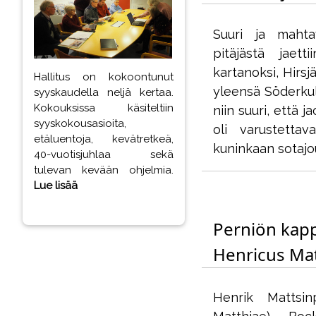
Suuri ja maht
pitäjästä jaett
kartanoksi, Hirsj
Hallitus on kokoontunut
yleensä Söderkull
syyskaudella neljä kertaa.
Kokouksissa käsiteltiin
niin suuri, että
syyskokousasioita,
oli varustetta
etäluentoja, kevätretkeä,
kuninkaan sotajo
40-vuotisjuhlaa sekä
tulevan kevään ohjelmia.
Lue lisää
Perniön kap
Henricus Ma
Henrik Mattsin