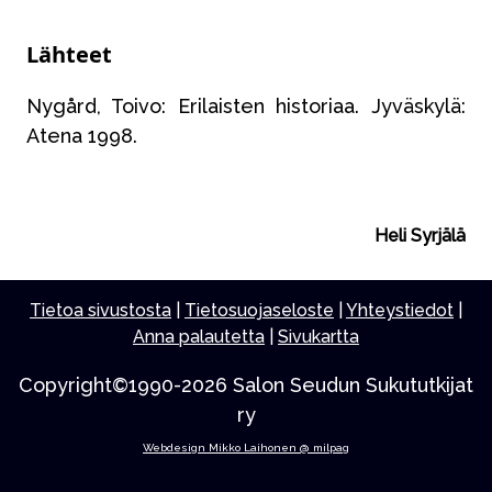
Lähteet
Nygård, Toivo: Erilaisten historiaa. Jyväskylä:
Atena 1998.
Heli Syrjälä
Tietoa sivustosta
|
Tietosuojaseloste
|
Yhteystiedot
|
Anna palautetta
|
Sivukartta
Copyright©1990-2026 Salon Seudun Sukututkijat
ry
Webdesign Mikko Laihonen @ milpag