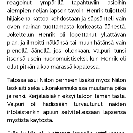
reagoinut ympärillä tapahtuviin asioihin
aiempien neljän lapsen tavoin. Henrik tuijotteli
hiljaisena kattoa kehdostaan ja säpsähteli vain
oven narinan tuottamasta korkeasta äänestä.
Jokeltelun Henrik oli lopettanut yllättävän
pian, ja ilmoitti nälkänsä tai muun hätänsä vain
pienellä äänellä, jos ollenkaan. Valpuri tunsi
itsensä usein huonomuistiseksi, kun Henrik oli
ollut pitkän aikaa märässä kapalossa.
Talossa asui Niilon perheen lisäksi myös Niilon
leskiäiti sekä ulkorakennuksissa muutama piika
ja renki. Kerjäläisiäkin eksyi taloon tämän tästä.
Valpuri oli hädissään turvautunut näiden
irtolaistenkin apuun selvitellessään lapsensa
mystistä käytöstä.