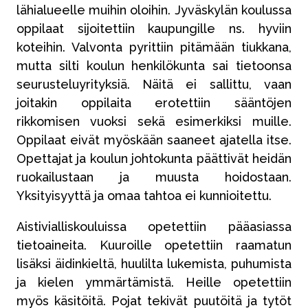
lähialueelle muihin oloihin. Jyväskylän koulussa
oppilaat sijoitettiin kaupungille ns. hyviin
koteihin. Valvonta pyrittiin pitämään tiukkana,
mutta silti koulun henkilökunta sai tietoonsa
seurusteluyrityksiä. Näitä ei sallittu, vaan
joitakin oppilaita erotettiin sääntöjen
rikkomisen vuoksi sekä esimerkiksi muille.
Oppilaat eivät myöskään saaneet ajatella itse.
Opettajat ja koulun johtokunta päättivät heidän
ruokailustaan ja muusta hoidostaan.
Yksityisyyttä ja omaa tahtoa ei kunnioitettu.
Aistivialliskouluissa opetettiin pääasiassa
tietoaineita. Kuuroille opetettiin raamatun
lisäksi äidinkieltä, huulilta lukemista, puhumista
ja kielen ymmärtämistä. Heille opetettiin
myös käsitöitä. Pojat tekivät puutöitä ja tytöt