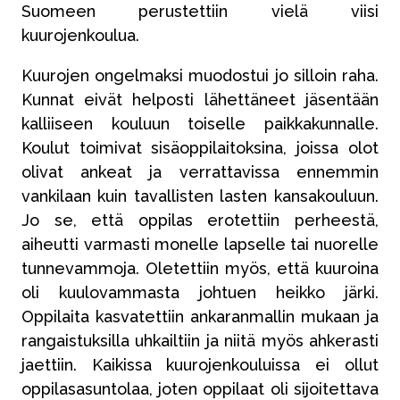
Suomeen perustettiin vielä viisi
kuurojenkoulua.
Kuurojen ongelmaksi muodostui jo silloin raha.
Kunnat eivät helposti lähettäneet jäsentään
kalliiseen kouluun toiselle paikkakunnalle.
Koulut toimivat sisäoppilaitoksina, joissa olot
olivat ankeat ja verrattavissa ennemmin
vankilaan kuin tavallisten lasten kansakouluun.
Jo se, että oppilas erotettiin perheestä,
aiheutti varmasti monelle lapselle tai nuorelle
tunnevammoja. Oletettiin myös, että kuuroina
oli kuulovammasta johtuen heikko järki.
Oppilaita kasvatettiin ankaranmallin mukaan ja
rangaistuksilla uhkailtiin ja niitä myös ahkerasti
jaettiin. Kaikissa kuurojenkouluissa ei ollut
oppilasasuntolaa, joten oppilaat oli sijoitettava