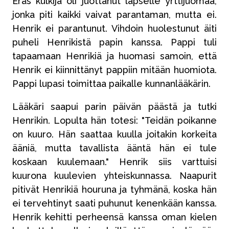
Eräs kulkija oli juottanut lapselle yrttijuomaa,
jonka piti kaikki vaivat parantaman, mutta ei.
Henrik ei parantunut. Vihdoin huolestunut äiti
puheli Henrikistä papin kanssa. Pappi tuli
tapaamaan Henrikiä ja huomasi samoin, että
Henrik ei kiinnittänyt pappiin mitään huomiota.
Pappi lupasi toimittaa paikalle kunnanlääkärin.
Lääkäri saapui parin päivän päästä ja tutki
Henrikin. Lopulta hän totesi: "Teidän poikanne
on kuuro. Hän saattaa kuulla joitakin korkeita
ääniä, mutta tavallista ääntä hän ei tule
koskaan kuulemaan." Henrik siis varttuisi
kuurona kuulevien yhteiskunnassa. Naapurit
pitivät Henrikiä houruna ja tyhmänä, koska hän
ei tervehtinyt saati puhunut kenenkään kanssa.
Henrik kehitti perheensä kanssa oman kielen