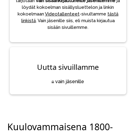
tarjotaan
vain sisäänkirjautuneille jäsenillemme
ja
löydät kokoelman sisällysluettelon ja linkin
kokoelmaan
Videotallenteet
-sivultamme
tästä
linkistä
. Vain jäsenille siis, eli muista kirjautua
sisään sivuillemme.
Uutta sivuillamme
vain jäsenille
Kuulovammaisena 1800-