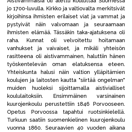
Aistivammaisia oli alettu kouluttaa Suomessa
jo 1700-luvulla. Kirkko ja valtiovalta merkitsivät
kirjoihinsa ihmisten erilaiset viat ja vammat ja
pystyivät näin valvomaan ja seuraamaan
ihmisten elämää. Tässäkin taka-ajatuksena oli
raha. Kunnat oli velvoitettu hoitamaan
vanhukset ja vaivaiset, ja mikäli yhteisön
rasitteena oli aistivammainen, haluttiin hänen
työskentelevän oman elatuksensa eteen.
Yhteiskunta halusi näin valtion ylläpitämien
koulujen ja laitosten kautta "siirtää ongelman"
muiden huoleksi sijoittamalla aistivialliset
koululaitoksiin. Ensimmäinen varsinainen
kuurojenkoulu perustettiin 1846 Porvooseen.
Opetus Porvoossa tapahtui ruotsinkielellä.
Turkuun saatiin suomenkielinen kuurojenkoulu
vuonna 1860. Seuraavien 40 vuoden aikana