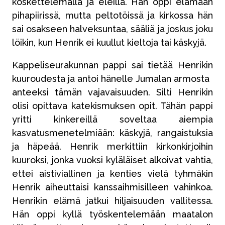
koskettelemalla ja eleillä. Hän oppi elämään
pihapiirissä, mutta peltotöissä ja kirkossa hän
sai osakseen halveksuntaa, sääliä ja joskus joku
löikin, kun Henrik ei kuullut kieltoja tai käskyjä.
Kappeliseurakunnan pappi sai tietää Henrikin
kuuroudesta ja antoi hänelle Jumalan armosta
anteeksi tämän vajavaisuuden. Silti Henrikin
olisi opittava katekismuksen opit. Tähän pappi
yritti kinkereillä soveltaa aiempia
kasvatusmenetelmiään: käskyjä, rangaistuksia
ja häpeää. Henrik merkittiin kirkonkirjoihin
kuuroksi, jonka vuoksi kyläläiset alkoivat vahtia,
ettei aistiviallinen ja kenties vielä tyhmäkin
Henrik aiheuttaisi kanssaihmisilleen vahinkoa.
Henrikin elämä jatkui hiljaisuuden vallitessa.
Hän oppi kyllä työskentelemään maatalon