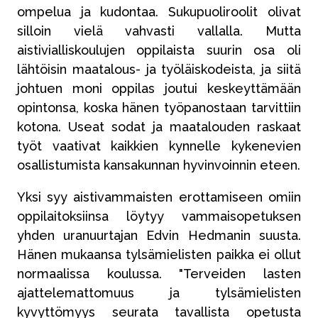
ompelua ja kudontaa. Sukupuoliroolit olivat
silloin vielä vahvasti vallalla. Mutta
aistivialliskoulujen oppilaista suurin osa oli
lähtöisin maatalous- ja työläiskodeista, ja siitä
johtuen moni oppilas joutui keskeyttämään
opintonsa, koska hänen työpanostaan tarvittiin
kotona. Useat sodat ja maatalouden raskaat
työt vaativat kaikkien kynnelle kykenevien
osallistumista kansakunnan hyvinvoinnin eteen.
Yksi syy aistivammaisten erottamiseen omiin
oppilaitoksiinsa löytyy vammaisopetuksen
yhden uranuurtajan Edvin Hedmanin suusta.
Hänen mukaansa tylsämielisten paikka ei ollut
normaalissa koulussa. "Terveiden lasten
ajattelemattomuus ja tylsämielisten
kyvyttömyys seurata tavallista opetusta