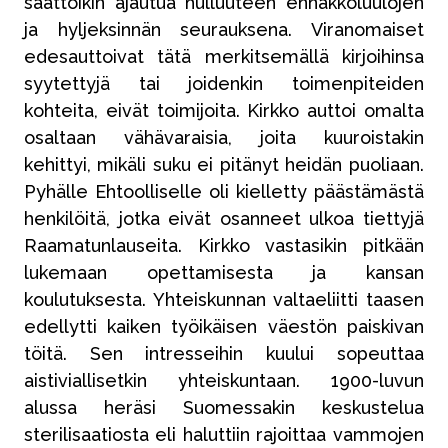
saattoikin ajautua hulluuteen ennakkoluulojen
ja hyljeksinnän seurauksena. Viranomaiset
edesauttoivat tätä merkitsemällä kirjoihinsa
syytettyjä tai joidenkin toimenpiteiden
kohteita, eivät toimijoita. Kirkko auttoi omalta
osaltaan vähävaraisia, joita kuuroistakin
kehittyi, mikäli suku ei pitänyt heidän puoliaan.
Pyhälle Ehtoolliselle oli kielletty päästämästä
henkilöitä, jotka eivät osanneet ulkoa tiettyjä
Raamatunlauseita. Kirkko vastasikin pitkään
lukemaan opettamisesta ja kansan
koulutuksesta. Yhteiskunnan valtaeliitti taasen
edellytti kaiken työikäisen väestön paiskivan
töitä. Sen intresseihin kuului sopeuttaa
aistiviallisetkin yhteiskuntaan. 1900-luvun
alussa heräsi Suomessakin keskustelua
sterilisaatiosta eli haluttiin rajoittaa vammojen