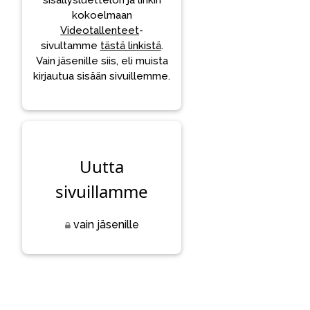
sisällysluettelon ja linkin
kokoelmaan
Videotallenteet
-
sivultamme
tästä linkistä
.
Vain jäsenille siis, eli muista
kirjautua sisään sivuillemme.
Uutta
sivuillamme
vain jäsenille