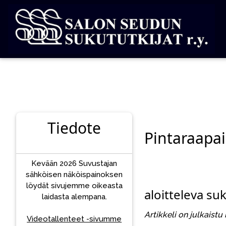
Tiedote
Pintaraapai
Kevään 2026 Suvustajan
sähköisen näköispainoksen
löydät sivujemme oikeasta
aloitteleva su
laidasta alempana.
Artikkeli on julkaistu
Videotallenteet -sivumme