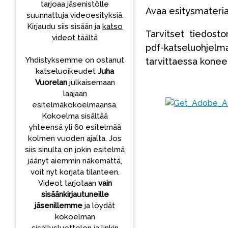
tarjoaa jäsenistölle
Avaa esitysmateria
suunnattuja videoesityksiä.
Kirjaudu siis sisään ja
katso
Tarvitset tiedost
videot täältä
pdf-katseluohjel
Yhdistyksemme on ostanut
tarvittaessa konee
katseluoikeudet
Juha
Vuorelan
julkaisemaan
laajaan
esitelmäkokoelmaansa.
Kokoelma sisältää
yhteensä yli 60 esitelmää
kolmen vuoden ajalta. Jos
siis sinulta on jokin esitelmä
jäänyt aiemmin näkemättä,
voit nyt korjata tilanteen.
Videot tarjotaan
vain
sisäänkirjautuneille
jäsenillemme
ja löydät
kokoelman