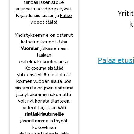
tarjoaa jäsenistölle
suunnattuja videoesityksiä.
Yriti
Kirjaudu siis sisään ja
katso
k
videot täältä
Yhdistyksemme on ostanut
katseluoikeudet
Juha
Vuorelan
julkaisemaan
laajaan
Palaa etusi
esitelmäkokoelmaansa.
Kokoelma sisältää
yhteensä yli 60 esitelmää
kolmen vuoden ajalta. Jos
siis sinulta on jokin esitelmä
jäänyt aiemmin näkemättä,
voit nyt korjata tilanteen.
Videot tarjotaan
vain
sisäänkirjautuneille
jäsenillemme
ja löydät
kokoelman