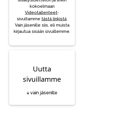
sisällysluettelon ja linkin
kokoelmaan
Videotallenteet
-
sivultamme
tästä linkistä
.
Vain jäsenille siis, eli muista
kirjautua sisään sivuillemme.
Uutta
sivuillamme
vain jäsenille