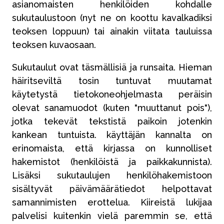
asianomaisten henkilöiden kohdalle
sukutaulustoon (nyt ne on koottu kavalkadiksi
teoksen loppuun) tai ainakin viitata tauluissa
teoksen kuvaosaan.
Sukutaulut ovat täsmällisiä ja runsaita. Hieman
häiritseviltä tosin tuntuvat muutamat
käytetystä tietokoneohjelmasta peräisin
olevat sanamuodot (kuten "muuttanut pois"),
jotka tekevät tekstistä paikoin jotenkin
kankean tuntuista. käyttäjän kannalta on
erinomaista, että kirjassa on kunnolliset
hakemistot (henkilöistä ja paikkakunnista).
Lisäksi sukutaulujen henkilöhakemistoon
sisältyvät päivämäärätiedot helpottavat
samannimisten erottelua. Kiireistä lukijaa
palvelisi kuitenkin vielä paremmin se, että