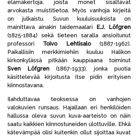
elämäkertoja, joista monet sisältävät
arvokasta muistitietoa. Myös vanhoja kirjeitä
on julkaistu. Suvun kuuluisuuksista on
mainittava ainakin taidemaalari
E.J. Löfgren
(1825-1884) sekä tieteen saralla ansioitunut
professori
Toivo Lehtisalo
(1887-1962).
Paikallisiin merkkimiehiin kuuluu Halikon
kirkonkylässä pitkään kauppiaana toiminut
Sven Löfgren
(1867-1933), jonka puotia
käsittelevää kirjoitusta itse pidin erityisen
kiinnostavana.
Ilahduttavaa teoksessa on vanhojen
valokuvien runsaus. Hajallaan eri henkilöiden
hallussa oleva suvun kuva-aarteisto on näin
saatu kaikkien kiinnostuneiden ulottuville. Ehkä
kätevämpää olisi kuitenkin ollut sijoittaa kuvat