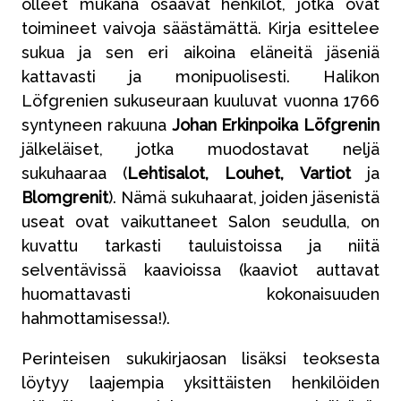
olleet mukana osaavat henkilöt, jotka ovat
toimineet vaivoja säästämättä. Kirja esittelee
sukua ja sen eri aikoina eläneitä jäseniä
kattavasti ja monipuolisesti. Halikon
Löfgrenien sukuseuraan kuuluvat vuonna 1766
syntyneen rakuuna
Johan Erkinpoika Löfgrenin
jälkeläiset, jotka muodostavat neljä
sukuhaaraa (
Lehtisalot, Louhet, Vartiot
ja
Blomgrenit
). Nämä sukuhaarat, joiden jäsenistä
useat ovat vaikuttaneet Salon seudulla, on
kuvattu tarkasti tauluistoissa ja niitä
selventävissä kaavioissa (kaaviot auttavat
huomattavasti kokonaisuuden
hahmottamisessa!).
Perinteisen sukukirjaosan lisäksi teoksesta
löytyy laajempia yksittäisten henkilöiden