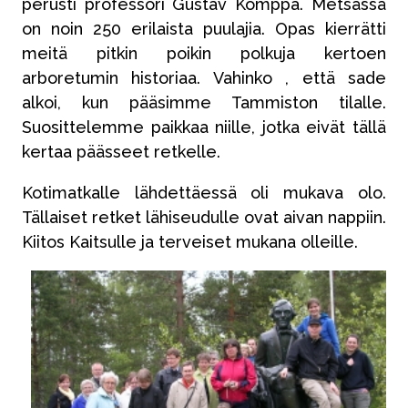
perusti professori Gustav Komppa. Metsässä
on noin 250 erilaista puulajia. Opas kierrätti
meitä pitkin poikin polkuja kertoen
arboretumin historiaa. Vahinko , että sade
alkoi, kun pääsimme Tammiston tilalle.
Suosittelemme paikkaa niille, jotka eivät tällä
kertaa päässeet retkelle.
Kotimatkalle lähdettäessä oli mukava olo.
Tällaiset retket lähiseudulle ovat aivan nappiin.
Kiitos Kaitsulle ja terveiset mukana olleille.