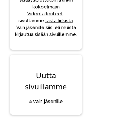
sisällysluettelon ja linkin
kokoelmaan
Videotallenteet
-
sivultamme
tästä linkistä
.
Vain jäsenille siis, eli muista
kirjautua sisään sivuillemme.
Uutta
sivuillamme
vain jäsenille