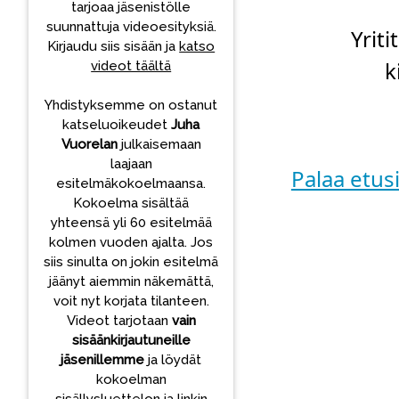
tarjoaa jäsenistölle
suunnattuja videoesityksiä.
Yriti
Kirjaudu siis sisään ja
katso
k
videot täältä
Yhdistyksemme on ostanut
katseluoikeudet
Juha
Vuorelan
julkaisemaan
laajaan
Palaa etusi
esitelmäkokoelmaansa.
Kokoelma sisältää
yhteensä yli 60 esitelmää
kolmen vuoden ajalta. Jos
siis sinulta on jokin esitelmä
jäänyt aiemmin näkemättä,
voit nyt korjata tilanteen.
Videot tarjotaan
vain
sisäänkirjautuneille
jäsenillemme
ja löydät
kokoelman