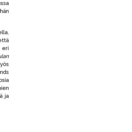
ussa
 hän
lla,
että
eri
ulan
myös
ands
osia
mien
ä ja