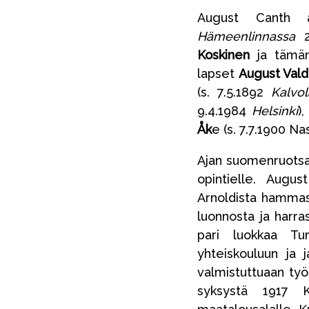
August Canth a
Hämeenlinnassa
2
Koskinen
ja tämä
lapset
August Val
(s. 7.5.1892
Kalvol
9.4.1984
Helsinki
)
Åk
e (s. 7.7.1900 Nas
Ajan suomenruotsal
opintielle. Augus
Arnoldista hammaslä
luonnosta ja harra
pari luokkaa Tur
yhteiskouluun ja 
valmistuttuaan työs
syksystä 1917 