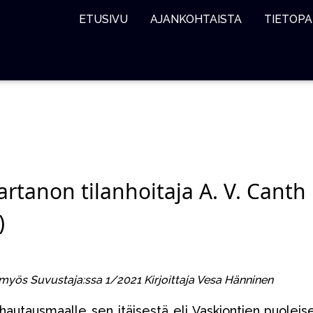
ETUSIVU
AJANKOHTAISTA
TIETOPA
rtanon tilanhoitaja A. V. Canth
)
u myös Suvustaja:ssa 1/2021 Kirjoittaja Vesa Hänninen
hautausmaalle sen itäisestä eli Vaskiontien puoleis