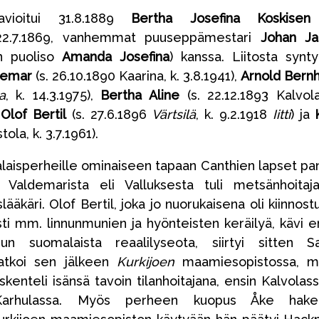
vioitui 31.8.1889
Bertha Josefina Koskisen
2.7.1869, vanhemmat puuseppämestari
Johan Ja
n puoliso
Amanda Josefina
) kanssa. Liitosta synty
demar
(s. 26.10.1890 Kaarina, k. 3.8.1941),
Arnold Bern
a
, k. 14.3.1975),
Bertha Aline
(s. 22.12.1893 Kalvola
,
Olof Bertil
(s. 27.6.1896
Värtsilä
, k. 9.2.1918
Iitti
) ja
tola, k. 3.7.1961).
aisperheille ominaiseen tapaan Canthien lapset pan
t Valdemarista eli Valluksesta tuli metsänhoitaj
äkäri. Olof Bertil, joka jo nuorukaisena oli kiinnost
sti mm. linnunmunien ja hyönteisten keräilyä, kävi e
un suomalaista reaalilyseota, siirtyi sitten S
jatkoi sen jälkeen
Kurkijoen
maamiesopistossa, mi
kenteli isänsä tavoin tilanhoitajana, ensin Kalvolass
Karhulassa. Myös perheen kuopus Åke hakeu