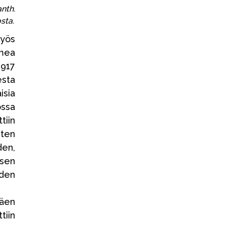
nth.
sta.
yös
mea
1917
sta
sia
ssa
iin
ten
en,
sen
den
äen
tiin