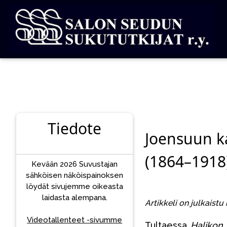
Tiedote
Joensuun ka
(1864–1918
Kevään 2026 Suvustajan
sähköisen näköispainoksen
löydät sivujemme oikeasta
laidasta alempana.
Artikkeli on julkaist
Videotallenteet -sivumme
Tultaessa
Halikon