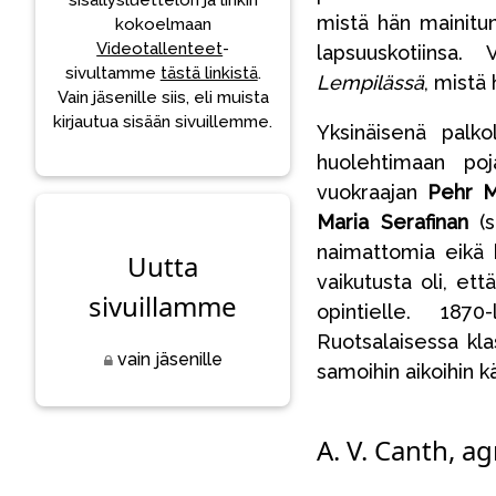
sisällysluettelon ja linkin
mistä hän mainitun
kokoelmaan
Videotallenteet
-
lapsuuskotiinsa
sivultamme
tästä linkistä
.
Lempilässä
, mistä
Vain jäsenille siis, eli muista
kirjautua sisään sivuillemme.
Yksinäisenä palk
huolehtimaan po
vuokraajan
Pehr M
Maria Serafinan
(s
naimattomia eikä h
Uutta
vaikutusta oli, ett
sivuillamme
opintielle. 187
Ruotsalaisessa klas
vain jäsenille
samoihin aikoihin 
A. V. Canth, a