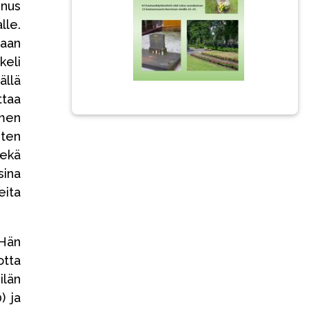
gnus
lle.
maan
keli
ällä
ttaa
omen
sten
sekä
sina
eita
 Hän
otta
ilän
) ja