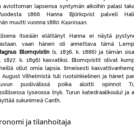
 aviottoman lapsensa syntymän aikoihin palasi taka
. Vuodesta 1866 Hanna Björkqvist palveli Hali
 hän muutti vuonna 1880
Kaarinaan
.
ollisena itseään elättänyt Hanna ei näytä pysty
jastaan, vaan hänen oli annettava tämä Lempi
agnus Blomqvistin
(s. 1836, k. 1886) ja tämän sis
. 1827, k. 1896) kasvatiksi. Blomqvistit olivat kump
eillä ollut omia lapsia. Ilmeisesti kasvattivanhem
ä August Vilhelmistä tuli ruotsinkielinen ja hänet pan
0-luvun puolivälissä poika aloitti opinnot Tu
sillisessa lyseossa (nyk. Turun katedraalikoulu) ja a
käyttää sukunimeä Canth.
gronomi ja tilanhoitaja