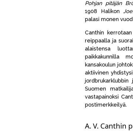
Pohjan pitäjän Br
1908 Halikon
Joe
palasi monen vuode
Canthin kerrotaan o
reippaalla ja suora
alaistensa luot
paikkakunnilla 
kansakoulun johtok
aktiivinen yhdist
jordbrukarklubbin
Suomen matkailij
vastapainoksi Cant
postimerkkeilyä.
A. V. Canthin 