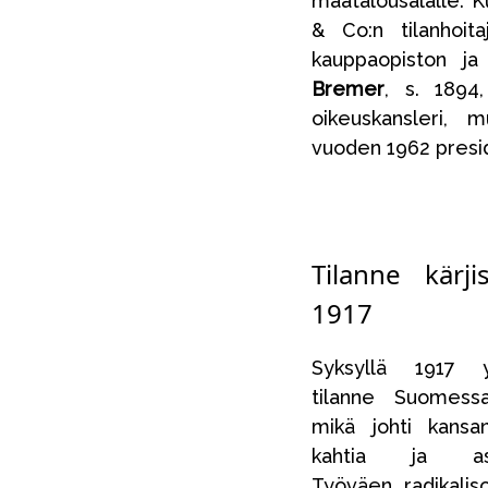
maatalousalalle. 
& Co:n tilanhoit
kauppaopiston ja
Bremer
, s. 1894
oikeuskansleri, 
vuoden 1962 presid
Tilanne kärj
1917
Syksyllä 1917 yh
tilanne Suomessa 
mikä johti kansa
kahtia ja asei
Työväen radikalis