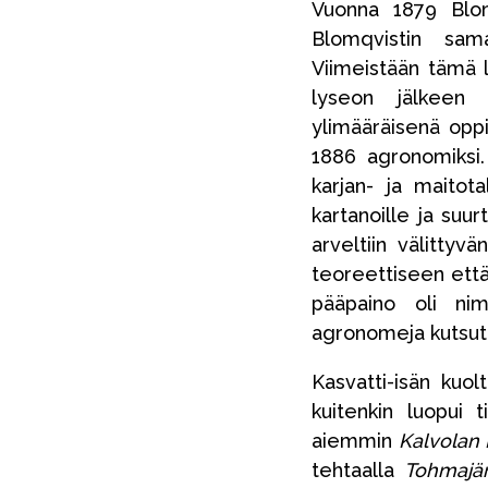
Vuonna 1879 Blom
Blomqvistin sa
Viimeistään tämä 
lyseon jälkeen o
ylimääräisenä opp
1886 agronomiksi.
karjan- ja maitot
kartanoille ja suu
arveltiin välittyv
teoreettiseen että
pääpaino oli nim
agronomeja kutsutti
Kasvatti-isän kuo
kuitenkin luopui
aiemmin
Kalvolan
tehtaalla
Tohmajär