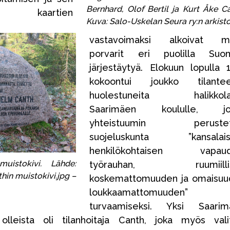
Bernhard, Olof Bertil ja Kurt Åke Ca
n kaartien
Kuva: Salo-Uskelan Seura ry:n arkisto
vastavoimaksi alkoivat m
porvarit eri puolilla Suo
järjestäytyä. Elokuun lopulla 
kokoontui joukko tilantee
huolestuneita halikkolai
Saarimäen koululle, jo
yhteistuumin perustett
suojeluskunta ”kansalais
henkilökohtaisen vapaud
uistokivi. Lähde:
työrauhan, ruumiilli
hin muistokivi.jpg –
koskemattomuuden ja omaisuu
loukkaamattomuuden”
turvaamiseksi. Yksi Saarim
lleista oli tilanhoitaja Canth, joka myös valit