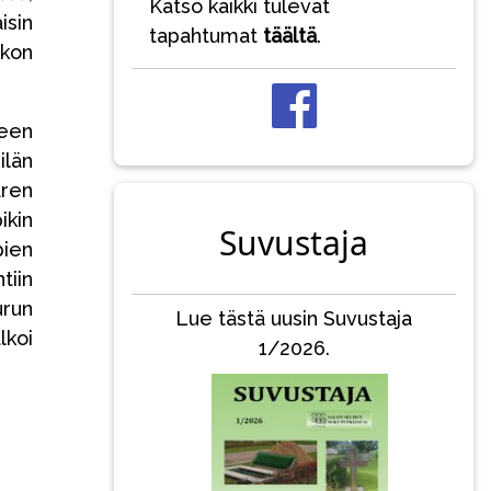
Katso kaikki tulevat
isin
tapahtumat
täältä
.
kon
neen
län
aren
ikin
Suvustaja
pien
tiin
run
Lue tästä uusin Suvustaja
lkoi
1/2026.