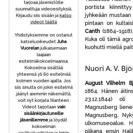
tarjoaa jäsenistölle
portista kiinnit
suunnattuja videoesityksiä.
jyhkeään mustaan 
Kirjaudu siis sisään ja
katso
videot täältä
pintaan on kultais
Canth
(1864–1918)
Yhdistyksemme on ostanut
Kuka oli tämä agro
katseluoikeudet
Juha
kuohutti mieliä pai
Vuorelan
julkaisemaan
laajaan
esitelmäkokoelmaansa.
Nuori A. V. Bj
Kokoelma sisältää
yhteensä yli 60 esitelmää
kolmen vuoden ajalta. Jos
August Vilhelm Bj
siis sinulta on jokin esitelmä
1864. Hänen äiti
jäänyt aiemmin näkemättä,
23.12.1844) ol
voit nyt korjata tilanteen.
Magnusberg lienee
Videot tarjotaan
vain
sisäänkirjautuneille
Magnusberg. Nykyi
jäsenillemme
ja löydät
ulkomuseoalue. Ha
kokoelman
piikana ensin Hal