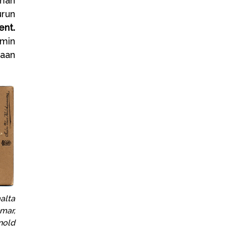
kman
urun
ent.
mmin
taan
alta
mar,
nold