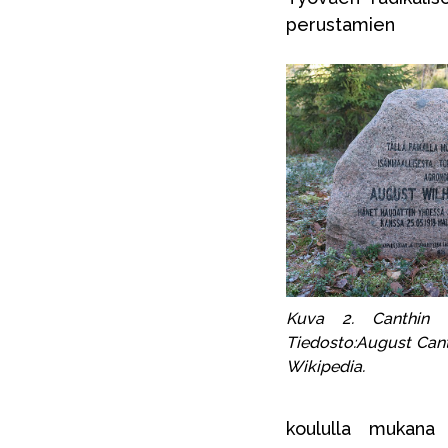
perustamie
Kuva 2. Canthin m
Tiedosto:August Cant
Wikipedia.
koululla mukana o