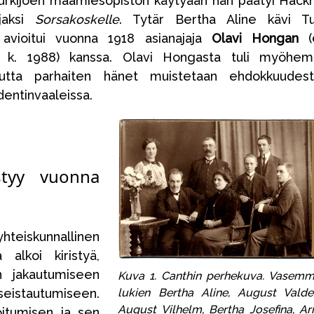
Kurkijoen maamiesopiston käytyään hän päätyi Hac
ajaksi
Sorsakoskelle
. Tytär Bertha Aline kävi T
 avioitui vuonna 1918 asianajaja
Olavi Hongan
(
, k. 1988) kanssa. Olavi Hongasta tuli myöhe
mutta parhaiten hänet muistetaan ehdokkuudes
entinvaaleissa.
istyy vuonna
teiskunnallinen
alkoi kiristyä,
n jakautumiseen
Kuva 1. Canthin perhekuva. Vasemm
lukien Bertha Aline, August Valde
stautumiseen.
August Vilhelm, Bertha Josefina, Ar
oitumisen ja sen