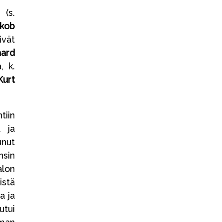
(s.
kob
ivät
hard
, k.
Kurt
tiin
a ja
unut
nsin
alon
stä
a ja
tui