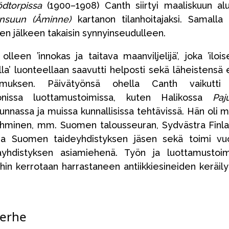
ödtorpissa
(1900–1908) Canth siirtyi maaliskuun al
nsuun (Åminne)
kartanon tilanhoitajaksi. Samalla
n jälkeen takaisin synnyinseudulleen.
lleen ’innokas ja taitava maanviljelijä’, joka ’iloise
lla’ luonteellaan saavutti helposti sekä läheistensä 
tamuksen. Päivätyönsä ohella Canth vaikutti 
monissa luottamustoimissa, kuten Halikossa
Paj
unnassa ja muissa kunnallisissa tehtävissä. Hän oli 
ysihminen, mm. Suomen talousseuran, Sydvästra Finl
 ja Suomen taideyhdistyksen jäsen sekä toimi vu
ayhdistyksen asiamiehenä. Työn ja luottamustoi
hin kerrotaan harrastaneen antiikkiesineiden keräily
perhe