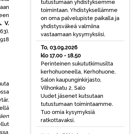
tutustumaan yhdistyksemme
vaan
toimintaan. Yhdistyksellämme
seen
on oma palvelupiste paikalla ja
. V.
yhdistysväkeä valmiina
63).
vastaamaan kysymyksiisi.
1918
To, 03.09.2026
klo 17.00 - 18.50
Perinteinen sukututkimusilta
kerhohuoneella, Kerhohuone,
Salon kaupunginkirjasto,
uuta
Vilhonkatu 2, Salo
ossa
Uudet jäsenet kutsutaan
är.
tutustumaan toimintaamme.
ellä
Tuo omia kysymyksiä
mäen
ratkottavaksi.
llut
ssa
,