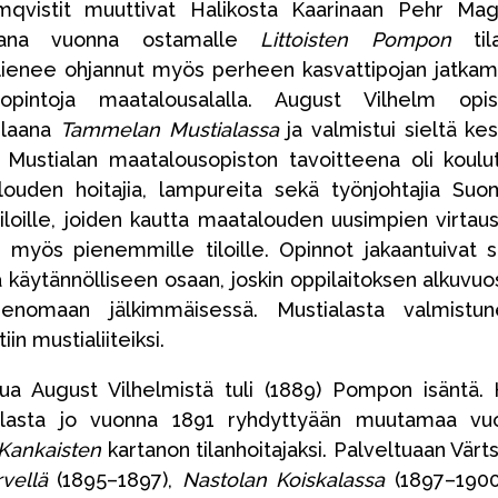
qvistit muuttivat Halikosta Kaarinaan Pehr Ma
mana vuonna ostamalle
Littoisten Pompon
tila
lienee ohjannut myös perheen kasvattipojan jatka
pintoja maatalousalalla. August Vilhelm opis
ilaana
Tammelan Mustialassa
ja valmistui sieltä kes
 Mustialan maatalousopiston tavoitteena oli koulu
alouden hoitajia, lampureita sekä työnjohtajia Su
rtiloille, joiden kautta maatalouden uusimpien virtau
än myös pienemmille tiloille. Opinnot jakaantuivat 
 käytännölliseen osaan, joskin oppilaitoksen alkuvuo
enomaan jälkimmäisessä. Mustialasta valmistun
in mustialiiteiksi.
ltua August Vilhelmistä tuli (1889) Pompon isäntä.
 tilasta jo vuonna 1891 ryhdyttyään muutamaa vu
 Kankaisten
kartanon tilanhoitajaksi. Palveltuaan Värts
vellä
(1895–1897),
Nastolan Koiskalassa
(1897–1900