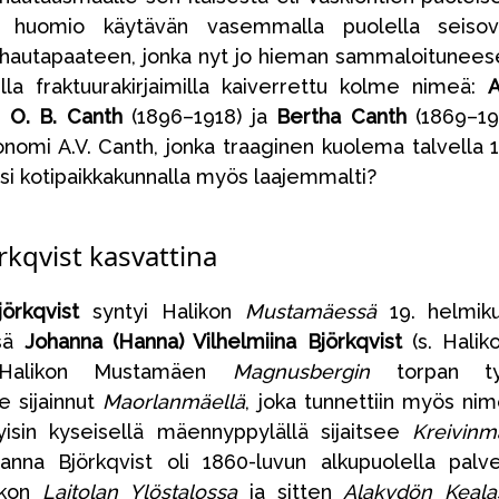
tyy huomio käytävän vasemmalla puolella seiso
hautapaateen, jonka nyt jo hieman sammaloitunee
illa fraktuurakirjaimilla kaiverrettu kolme nimeä:
A
,
O. B. Canth
(1896–1918) ja
Bertha Canth
(1869–19
nomi A.V. Canth, jonka traaginen kuolema talvella 
tsi kotipaikkakunnalla myös laajemmalti?
örkqvist kasvattina
örkqvist
syntyi Halikon
Mustamäessä
19. helmik
nsä
Johanna (Hanna) Vilhelmiina Björkqvist
(s. Halik
i Halikon Mustamäen
Magnusbergin
torpan tyt
 sijainnut
Maorlanmäellä
, joka tunnettiin myös nim
sin kyseisellä mäennyppylällä sijaitsee
Kreivin
nna Björkqvist oli 1860-luvun alkupuolella palve
ikon
Laitolan Ylöstalossa
ja sitten
Alakydön Keala