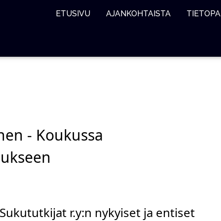
ETUSIVU
AJANKOHTAISTA
TIETOPA
inen - Koukussa
mukseen
ukututkijat r.y:n nykyiset ja entiset