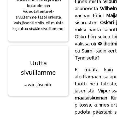
sisällysluettelon ja linkin
tunnelmista
Viipur
kokoelmaan
asuneesta
Wilhelm
Videotallenteet
-
vanhan tätini
Maij
sivultamme
tästä linkistä
.
sisarusten
Oskari 
Vain jäsenille siis, eli muista
kirjautua sisään sivuillemme.
miksi häntä sano
Oliko hän sukua l
välissä oli
Wilhelmi
oli Saimi-tädin ke
Tynnisellä?
Uutta
Ei muuta kuin su
sivuillamme
aloittamaan salap
tuotti heti tulos
vain jäsenille
jäsenistä Viipuri
maalaiskunnan Kel
piilossa, kunnes erä
pudota päästäni: s