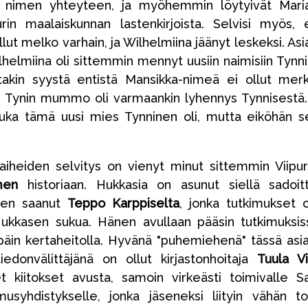
nimen yhteyteen, ja myöhemmin löytyivät Mari
rin maalaiskunnan lastenkirjoista. Selvisi myös, 
llut melko varhain, ja Wilhelmiina jäänyt leskeksi. Asia
ilhelmiina oli sittemmin mennyt uusiin naimisiin Tynn
takin syystä entistä Mansikka-nimeä ei ollut merk
n. Tynin mummo oli varmaankin lyhennys Tynnisestä
 kuka tämä uusi mies Tynninen oli, mutta eiköhän s
iheiden selvitys on vienyt minut sittemmin Viipur
men
historiaan. Hukkasia on asunut siellä sadoitt
len saanut
Teppo Karppiselta
, jonka tutkimukset 
kkasen sukua. Hänen avullaan pääsin tutkimuksis
päin kertaheitolla. Hyvänä "puhemiehenä" tässä asi
edonvälittäjänä on ollut kirjastonhoitaja
Tuula Vi
 kiitokset avusta, samoin virkeästi toimivalle S
usyhdistykselle, jonka jäseneksi liityin vähän to