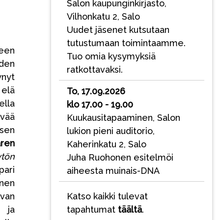
Salon kaupunginkirjasto,
Vilhonkatu 2, Salo
Uudet jäsenet kutsutaan
tutustumaan toimintaamme.
heen
Tuo omia kysymyksiä
den
ratkottavaksi.
ynyt
 elä
To, 17.09.2026
ella
klo 17.00 - 19.00
evää
Kuukausitapaaminen, Salon
isen
lukion pieni auditorio,
aren
Kaherinkatu 2, Salo
ytön
Juha Ruohonen esitelmöi
pari
aiheesta muinais-DNA
inen
uvan
Katso kaikki tulevat
 ja
tapahtumat
täältä
.