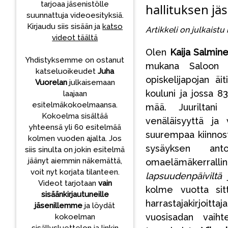
tarjoaa jäsenistölle
hallituksen jäs
suunnattuja videoesityksiä.
Kirjaudu siis sisään ja
katso
Artikkeli on julkaist
videot täältä
Olen
Kaija Salmine
Yhdistyksemme on ostanut
mukana Saloon "
katseluoikeudet
Juha
opiskelijapojan äi
Vuorelan
julkaisemaan
kouluni ja jossa 
laajaan
esitelmäkokoelmaansa.
mää. Juuriltani 
Kokoelma sisältää
venäläisyyttä ja 
yhteensä yli 60 esitelmää
suurempaa kiinnost
kolmen vuoden ajalta. Jos
sysäyksen an
siis sinulta on jokin esitelmä
jäänyt aiemmin näkemättä,
omaelämäkerralli
voit nyt korjata tilanteen.
lapsuudenpäiviltä
Videot tarjotaan
vain
kolme vuotta sitt
sisäänkirjautuneille
harrastajakirjoitta
jäsenillemme
ja löydät
vuosisadan vaih
kokoelman