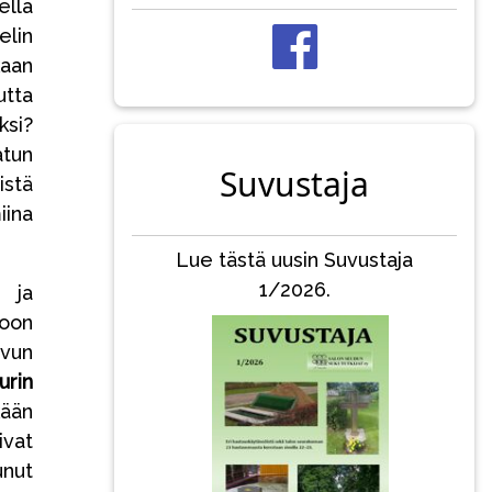
ella
elin
kaan
utta
ksi?
atun
Suvustaja
istä
iina
Lue tästä uusin Suvustaja
1/2026.
n ja
toon
uvun
urin
kään
ivat
unut