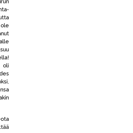
urun
nta-
utta
 ole
anut
alle
asuu
lla!
 oli
edes
ksi,
ensa
akin
eota
ttää