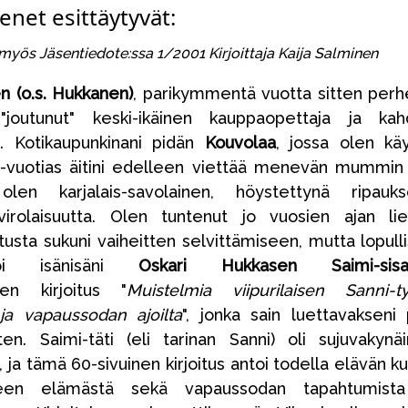
enet esittäytyvät:
u myös Jäsentiedote:ssa 1/2001 Kirjoittaja Kaija Salminen
n (o.s. Hukkanen)
, parikymmentä vuotta sitten per
joutunut" keski-ikäinen kauppaopettaja ja kah
ti. Kotikaupunkinani pidän
Kouvolaa
, jossa olen kä
83-vuotias äitini edelleen viettää menevän mummin
olen karjalais-savolainen, höystettynä ripauks
virolaisuutta. Olen tuntenut jo vuosien ajan li
usta sukuni vaiheitten selvittämiseen, mutta lopull
toi isänisäni
Oskari Hukkasen
Saimi-sis
nen kirjoitus "
Muistelmia viipurilaisen Sanni-t
 ja vapaussodan ajoilta
", jonka sain luettavakseni 
en. Saimi-täti (eli tarinan Sanni) oli sujuvakynä
ja, ja tämä 60-sivuinen kirjoitus antoi todella elävän k
teen elämästä sekä vapaussodan tapahtumista