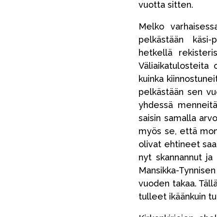
vuotta sitten.
Melko varhaisess
pelkästään käsi-p
hetkellä rekister
Väliaikatulosteita 
kuinka kiinnostuneit
pelkästään sen vu
yhdessä menneitä
saisin samalla arvo
myös se, että mone
olivat ehtineet saa
nyt skannannut ja
Mansikka-Tynnisen
vuoden takaa. Tällä
tulleet ikäänkuin tu