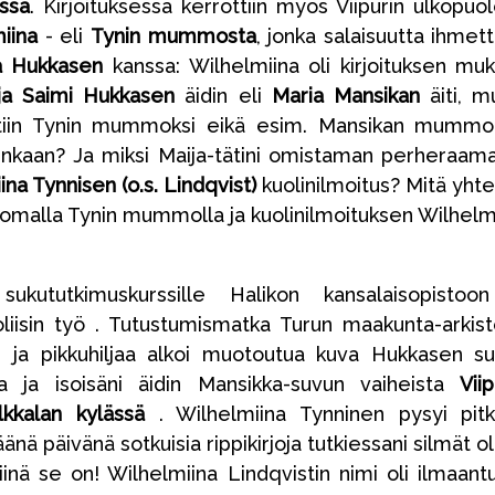
issa
. Kirjoituksessa kerrottiin myös Viipurin ulkopuol
iina
- eli
Tynin mummosta
, jonka salaisuutta ihmett
a Hukkasen
kanssa: Wilhelmiina oli kirjoituksen mu
ja Saimi Hukkasen
äidin eli
Maria Mansikan
äiti, m
ttiin Tynin mummoksi eikä esim. Mansikan mummo
ainkaan? Ja miksi Maija-tätini omistaman perheraam
ina Tynnisen (o.s. Lindqvist)
kuolinilmoitus? Mitä yhte
rtomalla Tynin mummolla ja kuolinilmoituksen Wilhelm
kututkimuskurssille Halikon kansalaisopistoo
oliisin työ . Tutustumismatka Turun maakunta-arkis
ta, ja pikkuhiljaa alkoi muotoutua kuva Hukkasen s
ssa ja isoisäni äidin Mansikka-suvun vaiheista
Viip
kkalan kylässä
. Wilhelmiina Tynninen pysyi pit
änä päivänä sotkuisia rippikirjoja tutkiessani silmät ol
iinä se on! Wilhelmiina Lindqvistin nimi oli ilmaant