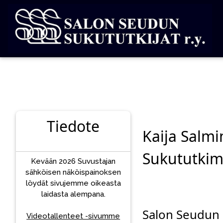
Tiedote
Kaija Salm
Sukututki
Kevään 2026 Suvustajan
sähköisen näköispainoksen
löydät sivujemme oikeasta
laidasta alempana.
Salon Seudun S
Videotallenteet -sivumme