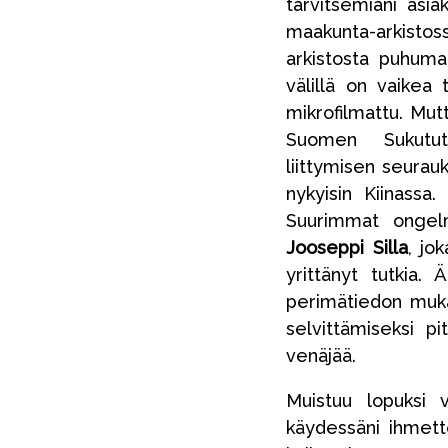
tarvitsemiani asia
maakunta-arkistos
arkistosta puhumat
välillä on vaikea 
mikrofilmattu. Mutt
Suomen Sukututki
liittymisen seurau
nykyisin Kiinassa
Suurimmat ongelma
Jooseppi Silla
, jo
yrittänyt tutkia. 
perimätiedon mukaa
selvittämiseksi p
venäjää.
Muistuu lopuksi 
käydessäni ihmet