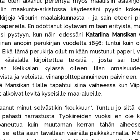
lla olen alkanut perehtyä myös maallisiin asiakirjoi
lin maakunta-arkistossa käydessäni pyysin koke
irjoja Viipurin maalaiskunnasta - ja sain eteeni p
ä papereita. En odottanut löytäväni mitään erityistä, m
si pystyyn, kun näin edessäni
Katariina Mansikan (
inan anopin perukirjan vuodelta 1856: tuntui kuin ol
! Eikä tämä perukirja ollut mikään mustunut paperi, 
 käsialalla kirjoitettua tekstiä , josta sai tod
van Kelkkalan kylässä olleen tilan omaisuudes
avista ja veloista, viinanpolttopannuineen päivineen.
tä Mansikan tilalle tapahtui siinä vaiheessa kun Viip
 alkoivat levitä kyseisille maa-alueille.
anut minut selvästikin "koukkuun". Tuntuu jo siltä, 
e pahasti harrastusta. Työkiireiden vuoksi en ole 
paneutua kuin muutaman kerran tähän aiheese
e, että asun tavallaan väärällä paikkakunnalla. Mi