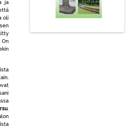
a ja
että
 oli
isen
itty
. On
ekin
ista
ain.
ovat
sani
assa
rsu
.
alon
ista