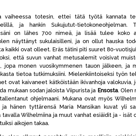
a vaiheessa totesin, ettei tätä työtä kannata t
elillä, ja hankin Sukujutut-tietokoneohjelman. T
issäni on lähes 700 nimeä, ja lisää tulee koko a
olen näyttänyt sukulaisilleni, ja on ollut hauska tod
a kaikki ovat olleet. Eräs tätini piti suuret 80-vuotisju
oksi, että suvun vanhat metusalemit voisivat muist
, jopa monen vuosikymmenen tauon jälkeen, ja 
kasta tietoa tutkimuksiini. Mielenkiintoiseksi työn t
t ovat kaivaneet kätköistään ikivanhoja valokuvia, j
da mukaan sodan jaloista Viipurista ja
Ensosta
. Olen 
 tallentanut ohjelmaani. Mukana ovat myös Wilhelm
 ja hänen tyttärensä Maria Mansikan kuvat yli s
 tavalla Wilhelmiina ja muut vanhat esiäidit ja - isät 
tuiksi aikojen takaa.