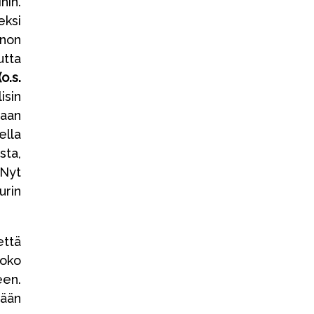
hin.
eksi
inon
utta
o.s.
isin
vaan
ella
ta,
 Nyt
urin
että
koko
en.
tään