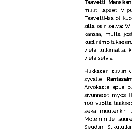
Taavetti Mansikan
muut lapset Viipu
Taavetti-isä oli kuo
siltä osin selvä: W
kanssa, mutta jos
kuolinilmoituksee
vielä tutkimatta,
vielä selviä.
Hukkasen suvun va
syvälle
Rantasal
Arvokasta apua o
sivunneet myös Hu
100 vuotta taakse
sekä muutenkin ti
Molemmille suuret
Seudun Sukututkim