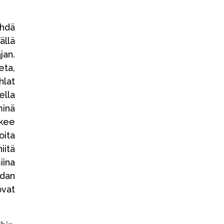
ehdä
ällä
jan.
eta,
hlat
ella
minä
ekee
oita
niitä
iina
adan
ovat