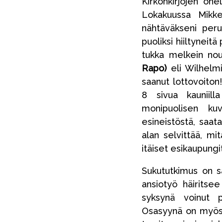
Kirkonkirjojen ohe
Lokakuussa Mikke
nähtäväkseni peruk
puoliksi hiiltyneit
tukka melkein nou
Rapo)
eli Wilhelmi
saanut lottovoiton
8 sivua kauniilla
monipuolisen ku
esineistöstä, saat
alan selvittää, mi
itäiset esikaupungit
Sukututkimus on sa
ansiotyö häiritse
syksynä voinut 
Osasyynä on myös s