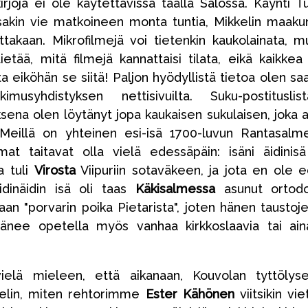
kirjoja ei ole käytettävissä täällä Salossa. Käynti T
sakin vie matkoineen monta tuntia, Mikkelin maaku
takaan. Mikrofilmejä voi tietenkin kaukolainata, m
tietää, mitä filmejä kannattaisi tilata, eikä kaikkea
a eiköhän se siitä! Paljon hyödyllistä tietoa olen sa
musyhdistyksen nettisivuilta. Suku-postituslist
ksena olen löytänyt jopa kaukaisen sukulaisen, joka 
. Meillä on yhteinen esi-isä 1700-luvun Rantasalme
t taitavat olla vielä edessäpäin: isäni äidinisä
ka tuli
Virosta
Viipuriin sotaväkeen, ja jota en ole 
Äidinäidin isä oli taas
Käkisalmessa
asunut ortodo
n "porvarin poika Pietarista", joten hänen taustoj
itänee opetella myös vanhaa kirkkoslaavia tai ain
vielä mieleen, että aikanaan, Kouvolan tyttölys
telin, miten rehtorimme
Ester Kähönen
viitsikin vie