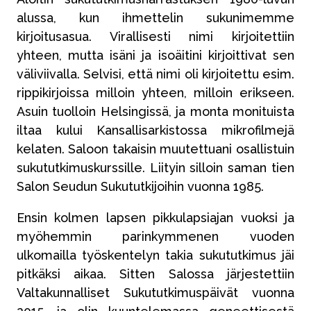
alussa, kun ihmettelin sukunimemme
kirjoitusasua. Virallisesti nimi kirjoitettiin
yhteen, mutta isäni ja isoäitini kirjoittivat sen
väliviivalla. Selvisi, että nimi oli kirjoitettu esim.
rippikirjoissa milloin yhteen, milloin erikseen.
Asuin tuolloin Helsingissä, ja monta monituista
iltaa kului Kansallisarkistossa mikrofilmejä
kelaten. Saloon takaisin muutettuani osallistuin
sukututkimuskurssille. Liityin silloin saman tien
Salon Seudun Sukututkijoihin vuonna 1985.
Ensin kolmen lapsen pikkulapsiajan vuoksi ja
myöhemmin parinkymmenen vuoden
ulkomailla työskentelyn takia sukututkimus jäi
pitkäksi aikaa. Sitten Salossa järjestettiin
Valtakunnalliset Sukututkimuspäivät vuonna