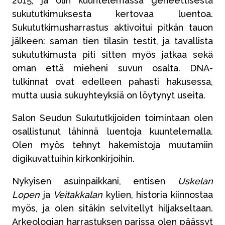
2015, ja olin kuuntelemassa geneettisestä
sukututkimuksesta kertovaa luentoa.
Sukututkimusharrastus aktivoitui pitkän tauon
jälkeen: saman tien tilasin testit, ja tavallista
sukututkimusta piti sitten myös jatkaa sekä
oman että mieheni suvun osalta. DNA-
tulkinnat ovat edelleen pahasti hakusessa,
mutta uusia sukuyhteyksiä on löytynyt useita.
Salon Seudun Sukututkijoiden toimintaan olen
osallistunut lähinnä luentoja kuuntelemalla.
Olen myös tehnyt hakemistoja muutamiin
digikuvattuihin kirkonkirjoihin.
Nykyisen asuinpaikkani, entisen
Uskelan
Lopen
ja
Veitakkalan
kylien, historia kiinnostaa
myös, ja olen sitäkin selvitellyt hiljakseltaan.
Arkeologian harrastuksen parissa olen päässyt