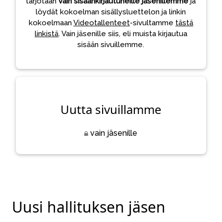
tarjotaan
vain sisäänkirjautuneille jäsenillemme
ja
löydät kokoelman sisällysluettelon ja linkin
kokoelmaan
Videotallenteet
-sivultamme
tästä
linkistä
. Vain jäsenille siis, eli muista kirjautua
sisään sivuillemme.
Uutta sivuillamme
vain jäsenille
Uusi hallituksen jäsen