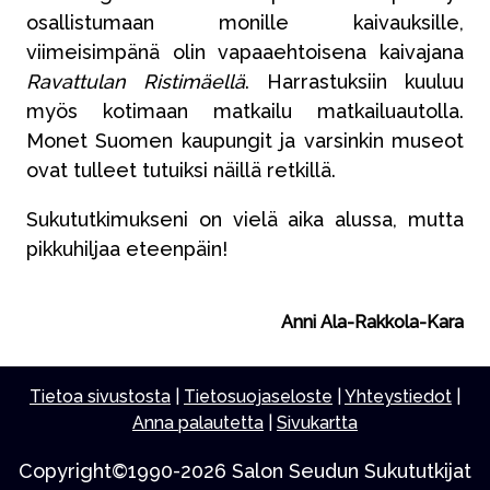
osallistumaan monille kaivauksille,
viimeisimpänä olin vapaaehtoisena kaivajana
Ravattulan Ristimäellä
. Harrastuksiin kuuluu
myös kotimaan matkailu matkailuautolla.
Monet Suomen kaupungit ja varsinkin museot
ovat tulleet tutuiksi näillä retkillä.
Sukututkimukseni on vielä aika alussa, mutta
pikkuhiljaa eteenpäin!
Anni Ala-Rakkola-Kara
Tietoa sivustosta
|
Tietosuojaseloste
|
Yhteystiedot
|
Anna palautetta
|
Sivukartta
Copyright©1990-2026 Salon Seudun Sukututkijat