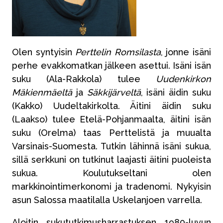
Olen syntyisin
Perttelin Romsilasta
, jonne isäni
perhe evakkomatkan jälkeen asettui. Isäni isän
suku (Ala-Rakkola) tulee
Uudenkirkon
Mäkienmäeltä
ja
Säkkijärveltä
, isäni äidin suku
(Kakko) Uudeltakirkolta. Äitini äidin suku
(Laakso) tulee Etelä-Pohjanmaalta, äitini isän
suku (Orelma) taas Perttelistä ja muualta
Varsinais-Suomesta. Tutkin lähinnä isäni sukua,
sillä serkkuni on tutkinut laajasti äitini puoleista
sukua. Koulutukseltani olen
markkinointimerkonomi ja tradenomi. Nykyisin
asun Salossa maatilalla Uskelanjoen varrella.
Aloitin sukututkimusharrastuksen 1980-luvun