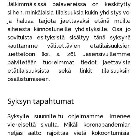
Jälkimmäisissä palavereissa on keskitytty
siihen, minkälaisia tilaisuuksia kukin yhdistys voi
ja haluaa tarjota jaettavaksi etänä muille
aiheesta kiinnostuneille yhdistyksille. Osa jo
sovituista esityksistä sisältyy tänä syksynä
kauttamme välitettävien etätilaisuuksien
luetteloon (ks. s. 26). Jäsensivuillemme
päivitetään tuoreimmat tiedot jaettavista
etätilaisuuksista sekä linkit tilaisuuksiin
osallistumiseen.
Syksyn tapahtumat
Syksylle suunniteltu ohjelmamme ilmenee
viereiseltä sivulta. Mikäli koronapandemian
neljäs aalto rajoittaa vielä kokoontumisia,