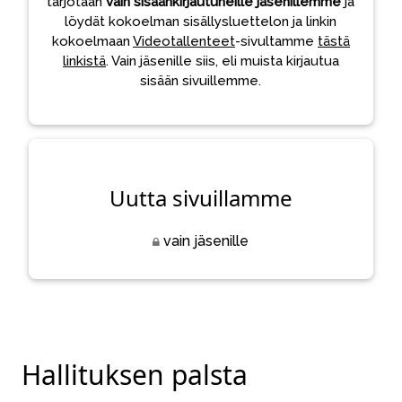
tarjotaan
vain sisäänkirjautuneille jäsenillemme
ja
löydät kokoelman sisällysluettelon ja linkin
kokoelmaan
Videotallenteet
-sivultamme
tästä
linkistä
. Vain jäsenille siis, eli muista kirjautua
sisään sivuillemme.
Uutta sivuillamme
vain jäsenille
Hallituksen palsta