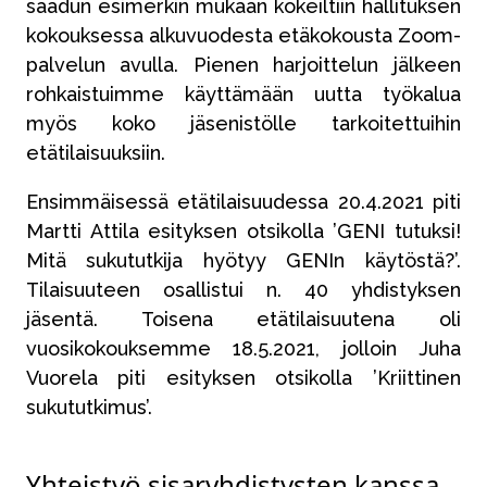
saadun esimerkin mukaan kokeiltiin hallituksen
kokouksessa alkuvuodesta etäkokousta Zoom-
palvelun avulla. Pienen harjoittelun jälkeen
rohkaistuimme käyttämään uutta työkalua
myös koko jäsenistölle tarkoitettuihin
etätilaisuuksiin.
Ensimmäisessä etätilaisuudessa 20.4.2021 piti
Martti Attila esityksen otsikolla ’GENI tutuksi!
Mitä sukututkija hyötyy GENIn käytöstä?’.
Tilaisuuteen osallistui n. 40 yhdistyksen
jäsentä. Toisena etätilaisuutena oli
vuosikokouksemme 18.5.2021, jolloin Juha
Vuorela piti esityksen otsikolla ’Kriittinen
sukututkimus’.
Yhteistyö sisaryhdistysten kanssa